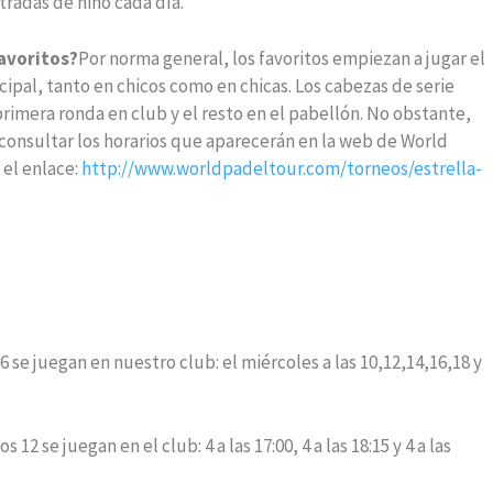
ntradas de niño cada día.
favoritos?
Por norma general, los favoritos empiezan a jugar el
cipal, tanto en chicos como en chicas. Los cabezas de serie
primera ronda en club y el resto en el pabellón. No obstante,
onsultar los horarios que aparecerán en la web de World
el enlace:
http://www.worldpadeltour.com/torneos/estrella-
6 se juegan en nuestro club: el miércoles a las 10,12,14,16,18 y
12 se juegan en el club: 4 a las 17:00, 4 a las 18:15 y 4 a las