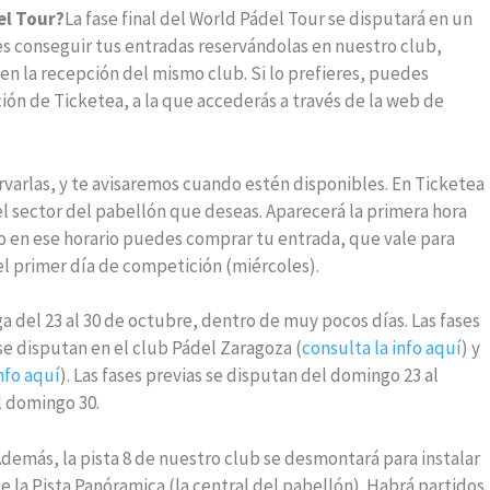
el Tour?
La fase final del World Pádel Tour se disputará en un
s conseguir tus entradas reservándolas en nuestro club,
 en la recepción del mismo club. Si lo prefieres, puedes
ción de Ticketea, a la que accederás a través de la web de
rvarlas, y te avisaremos cuando estén disponibles. En Ticketea
el sector del pabellón que deseas. Aparecerá la primera hora
o en ese horario puedes comprar tu entrada, que vale para
 el primer día de competición (miércoles).
ga del 23 al 30 de octubre, dentro de muy pocos días. Las fases
se disputan en el club Pádel Zaragoza (
consulta la info aquí
) y
nfo aquí
). Las fases previas se disputan del domingo 23 al
al domingo 30.
 Además, la pista 8 de nuestro club se desmontará para instalar
 la Pista Panóramica (la central del pabellón). Habrá partidos