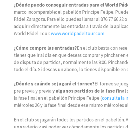
¿Dónde puedo conseguir entradas para el World Pád
marco incomparable: el pabellón Príncipe Felipe. Puede
Pádel Zaragoza. Para ello puedes llamar al 876 77 66 22 o
adquirir directamente las entradas a través de la aplica
World Pádel Tour:
www.worldpadeltour.com
¿Cómo compro las entradas?
En el club basta con rese
tienes que ir al día en que deseas comprar y pinchar en 
de disputa de partidos, normalmente las 9:00. Pinchand
todo el día. Si deseas un abono, lo tienes disponible en
¿Dónde y cuándo se jugará el torneo?
El torneo se jue
pre previa y previa
y algunos partidos de la fase final
la fase final en el pabellón Príncipe Felipe (
consulta la i
miércoles 26 y la fase final desde ese mismo miércoles 
En el club se jugarán todos los partidos en el pabellón.
un graderío y así poder ver cómodamente los partidos de