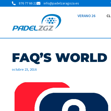
876 77 66 22
info@padelzaragoza.es
VERANO 26
CL
FAQ’S WORLD
octubre 23, 2016