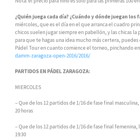
Nota: el precio para niño es sólo para las primeras 100 e
¿Quién juega cada día? ¿Cuándo y dónde juegan los 
miércoles, que es el día en el que arranca el cuadro prin
chicos suelen jugar siempre en pabellón, y las chicas la 
para que te hagas una idea mucho más certera, puedes c
Pádel Tour en cuanto comience el torneo, pinchando en 
damm-zaragoza-open-2016/2016/
PARTIDOS EN PÁDEL ZARAGOZA:
MIERCOLES
– Que de los 12 partidos de 1/16 de fase final masculina, 
20 horas
– Que de los 12 partidos de 1/16 de fase final femenina, los 
19:30